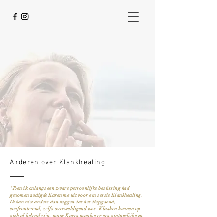
Anderen over Klankhealing
"Toen ik onlangs een zware persoonlijke beslissing had
genomen nodigde Karen me uit voor een sessie Klankhealing.
Ik kan niet anders dan zeggen dat het diepgaand,
confronterend, zelfs overweldigend was. Klanken kunnen op
zich al helend zijn, maar Karen maakte er een zintuiglijke en