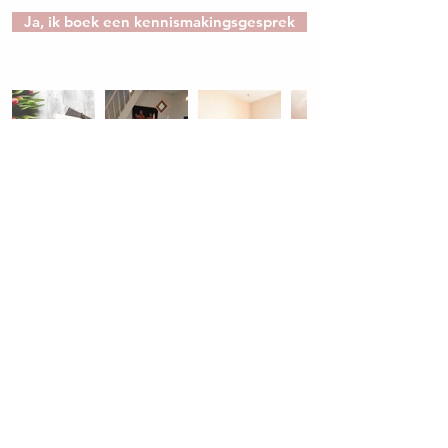
Ja, ik boek een kennismakingsgesprek
Anderen over Individuele
coaching
"Op haar eigen onnavolgbare wijze gidste Karen me langs
mijn kleine en grote angsten, mijn ingebakken weerstanden en
weigeringen, om te ontdekken dat creatief bezig zijn echt
helemaal mijn ding is. Inspirerend coachend waar mogelijk en
liefdevol sturend waar nodig slaagde ze erin om me te leren
kijken naar en voelen van mijn goed verstopte talenten. Haar
aanpak om niet alleen verbaal en schrijvend met dit traject