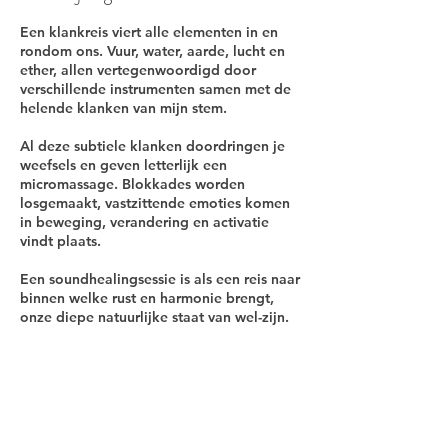
.
Een klankreis viert alle elementen in en
rondom ons. Vuur, water, aarde, lucht en
ether, allen vertegenwoordigd door
verschillende instrumenten samen met de
helende klanken van mijn stem.
Al deze subtiele klanken doordringen je
weefsels en geven letterlijk een
micromassage. Blokkades worden
losgemaakt, vastzittende emoties komen
in beweging, verandering en activatie
vindt plaats.
Een soundhealingsessie is als een reis naar
binnen welke rust en harmonie brengt,
onze diepe natuurlijke staat van wel-zijn.
Contactgegevens
Grensstraat 29, Kessel-Lo 3010 Leuven,