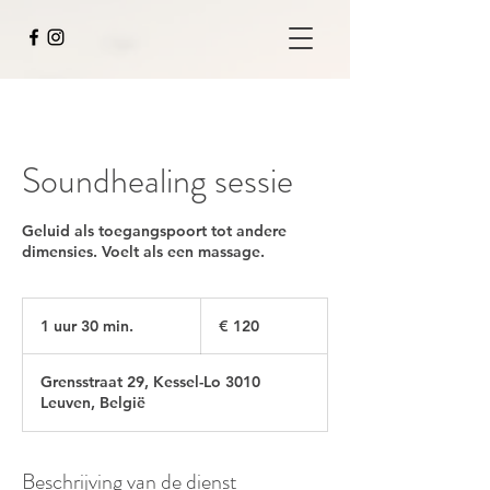
Soundhealing sessie
Geluid als toegangspoort tot andere
dimensies. Voelt als een massage.
120
euro
1 uur 30 min.
1
€ 120
u
u
Grensstraat 29, Kessel-Lo 3010
3
Leuven, België
0
m
i
n
Beschrijving van de dienst