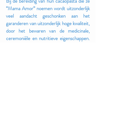
Bij de bereiding van hun cacaopasta die ze
“Mama Amor” noemen wordt uitzonderlijk
veel aandacht geschonken aan het
garanderen van uitzonderlijk hoge kwaliteit,
door het bewaren van de medicinale,
ceremoniële en nutritieve eigenschappen.
Dit is een puur product, zonder
toevoegingen. De bonen worden
gefermenteerd, in de zon gedroogd,
geroosterd en vermalen tot een pasta,
welke in blokvorm wordt verkocht.
Cacao wordt al eeuwenlang gebruikt,
onder Maya's, Azteken en Tolteken, het is
en was één van de belangrijkste natuurlijke
geneesmiddelen op het continent dat
oorspronkelijk “Abya Yala” heette, maar
dat we nu beter kennen als Amerika.