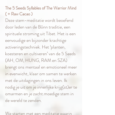
The 5 Seeds Syllables of The Warrior Mind
( + Raw Cacao )
Deze stem-meditatie wordt beoefend
door leden van de Bönn traditie, een
spirituele stroming uit Tibet. Het is een
eenvoudige en bijzonder krachtige
activeringstechniek. Het ‘planten,
koesteren en cultiveren’ van de 5 Seeds
(AH, OM, HUNG, RAM en SZA)
brengt ons mentaal en emotioneel meer
in evenwicht, klaar om samen te werken
met de uitdagingen in ons leven. Ik
nodig je uit om je innerlijke krijg(st)er te
omarmen en je zacht.moedige stem in
de wereld te zenden.
We starten met een meditatie waarin