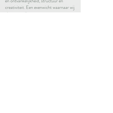
en ontvankelijkheid, structuur en
creativiteit. Een evenwicht waarnaar wij
als mens telkens opnieuw mogen
terugkeren.
De huid als drager
Wanneer een innerlijke beweging een
plaats krijgt op de huid, gebeurt er iets
bijzonders. Wat tot dan toe misschien
alleen een verlangen, een inzicht of een
stille intentie was, krijgt een zichtbare
vorm. Vanaf dat moment reist de
tattoo met je mee. Haar betekenis blijft
zich verdiepen terwijl ook jij groeit en
verandert.
Dot na dot
Ik werk traag, ritmisch en afgestemd.